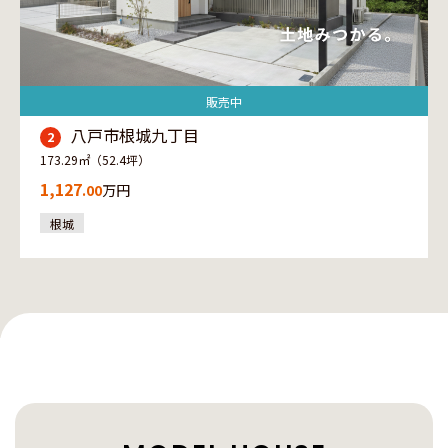
販売中
八戸市根城九丁目
2
173.29㎡（52.4坪）
1,127
.00
万円
根城