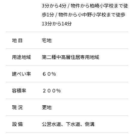
3分から4分 / 物件から柏崎小学校まで徒
歩1分 / 物件から小中野小学校まで徒歩
13分から14分
地 目
宅地
用途地域
第二種中高層住居専用地域
建ぺい率
６０％
容積率
２００％
現 況
更地
設 備
公営水道、下水道、側溝